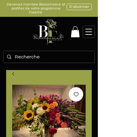
Devenez membre Beauchesne et
S'abonner
profitez de notre programme
Fidélité