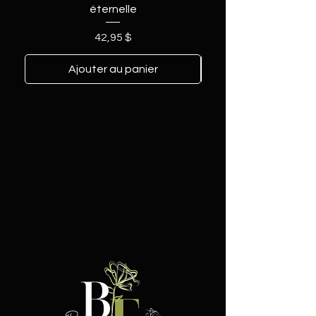
éternelle
Prix
42,95 $
Ajouter au panier