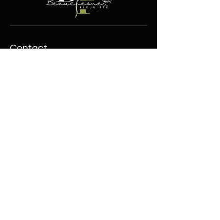
Contact
100, boul. Jutras Est
Victoriaville (Québec) G6P4L5
819.752.9716
info@fleuristebeauchesne.com
Boutique
Liens utiles
Fleurs
Expédition et retours
Plantes
Conditions
Cadeaux
d'utilisation
Abonnements
Moyens de paiement
Soins
Devenir détaillant
NOSALI
Politique de