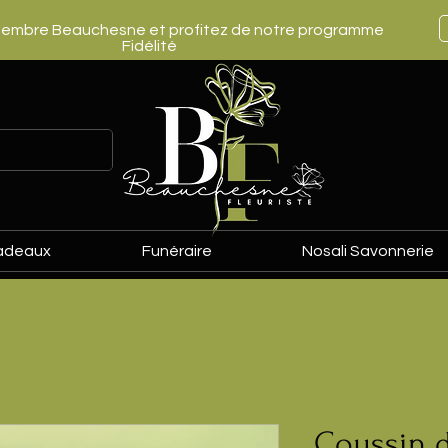
embre Beauchesne et profitez de notre programme
Fidélité
adeaux
Funéraire
Nosali Savonnerie
Coussin d