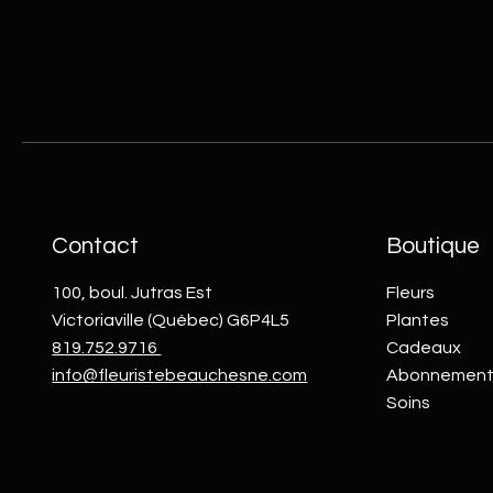
Contact
Boutique
100, boul. Jutras Est
Fleurs
Victoriaville (Québec) G6P4L5
Plantes
819.752.9716
Cadeaux
info@fleuristebeauchesne.com
Abonnement
Soins