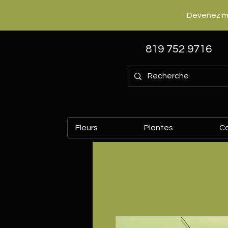
Devenez m
819 752 9716
Fleurs
Plantes
C