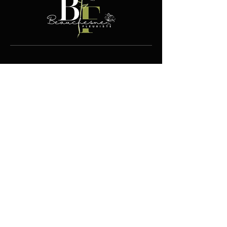
Contact
100, boul. Jutras Est
Victoriaville (Québec) G6P4L5
819.752.9716
info@fleuristebeauchesne.com
Boutique
Liens utiles
Fleurs
Expédition et retours
Plantes
Conditions
Cadeaux
d'utilisation
Abonnements
Moyens de paiement
Soins
Devenir détaillant