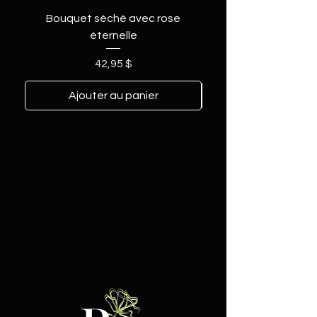
Bouquet séché avec rose
éternelle
Prix
42,95 $
Ajouter au panier