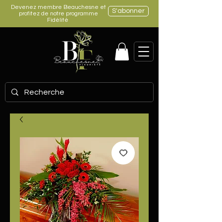
Devenez membre Beauchesne et
S'abonner
profitez de notre programme
Fidélité