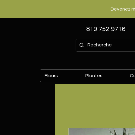
Devenez m
819 752 9716
Fleurs
Plantes
C