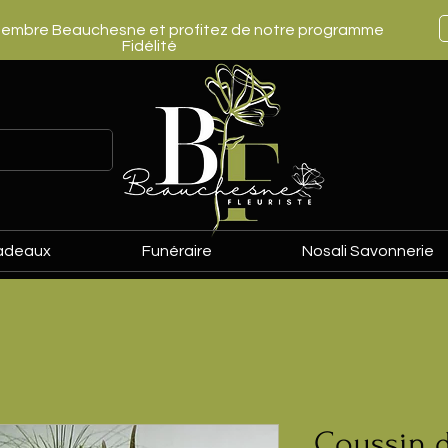
embre Beauchesne et profitez de notre programme
Fidélité
adeaux
Funéraire
Nosali Savonnerie
Coussin d