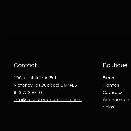
Contact
Boutique
100, boul. Jutras Est
Fleurs
Victoriaville (Québec) G6P4L5
Plantes
819.752.9716
Cadeaux
info@fleuristebeauchesne.com
Abonnement
Soins