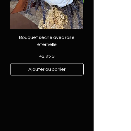
Bouquet séché avec rose
éternelle
Prix
42,95 $
Ajouter au panier