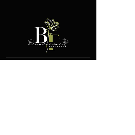
Contact
100, boul. Jutras Est
Victoriaville (Québec) G6P4L5
819.752.9716
info@fleuristebeauchesne.com
Boutique
Liens utiles