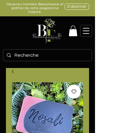
Devenez membre Beauchesne et
S'abonner
profitez de notre programme
Fidélité