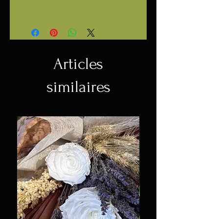
Beeswax, Charcoal Powder,
Par souci de transparence, le
Parfum*, Cinnamomum
charbon actif que contient ce
Zeylanicum Leaf Oil**, Gaultheria
savon peut colorer et/ou tacher
Procumbens (Wintergreen) Leaf
les tissus de couleur pâle, le cas
Oil**, Mica.
Articles
échéant, utiliser plutôt une
* Sans parabène, sans
débarbouillette foncée.
phtalates
similaires
** Certaines huiles essentielles
peuvent nuire durant la
grossesse et/ou l'allaitement,
demander l'avis de votre
médecin.