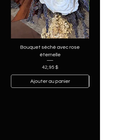
Bouquet séché avec rose
éternelle
Prix
42,95 $
Ajouter au panier