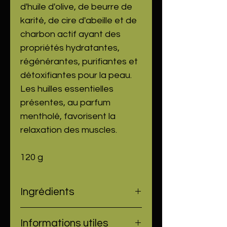
d'huile d'olive, de beurre de
karité, de cire d'abeille et de
charbon actif ayant des
propriétés hydratantes,
régénérantes, purifiantes et
détoxifiantes pour la peau.
Les huilles essentielles
présentes, au parfum
mentholé, favorisent la
relaxation des muscles.
120 g
Ingrédients
Sodium Olivate, Sodium Cocoate,
Informations utiles
Sodium Shea Butterate, Sodium