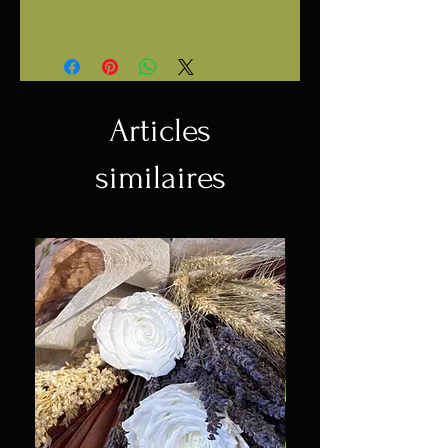
Beeswax, Charcoal Powder,
Par souci de transparence, le
Mentha Piperita (Peppermint)
charbon actif que contient ce
Oil*, Eucalyptus Globulus Leaf
savon peut colorer et/ou tacher
Oil*, Cinnamomum Camphora
les tissus de couleur pâle, le cas
(Camphor) Wood Oil*, Mica.
Articles
échéant, utiliser plutôt une
* Certaines huiles essentielles
débarbouillette foncée.
peuvent nuire durant la
similaires
grossesse et/ou l'allaitement,
demander l'avis de votre
médecin.