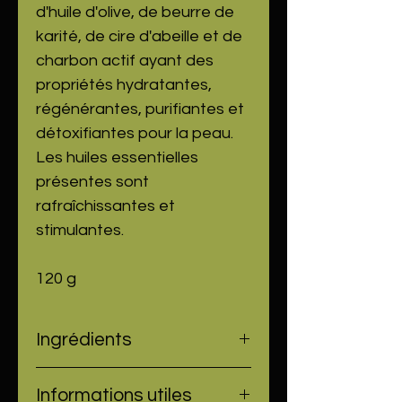
d'huile d'olive, de beurre de
karité, de cire d'abeille et de
charbon actif ayant des
propriétés hydratantes,
régénérantes, purifiantes et
détoxifiantes pour la peau.
Les huiles essentielles
présentes sont
rafraîchissantes et
stimulantes.
120 g
Ingrédients
Sodium Olivate, Sodium Cocoate,
Informations utiles
Sodium Shea Butterate, Sodium