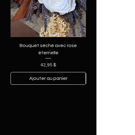
Bouquet séché avec rose
éternelle
Prix
42,95 $
Ajouter au panier