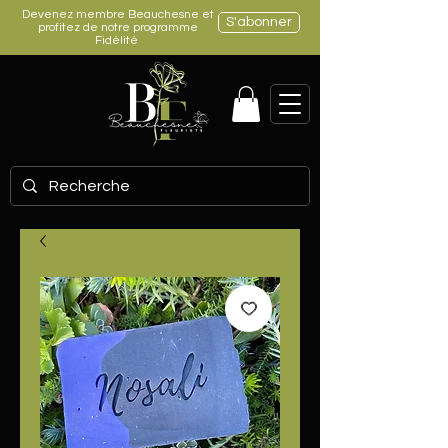
Devenez membre Beauchesne et
S'abonner
profitez de notre programme
Fidélité