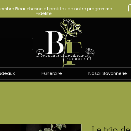
embre Beauchesne et profitez de notre programme
Fidélité
adeaux
Funéraire
Nosali Savonnerie
Le trio d