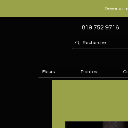
Devenez m
819 752 9716
Fleurs
Plantes
C