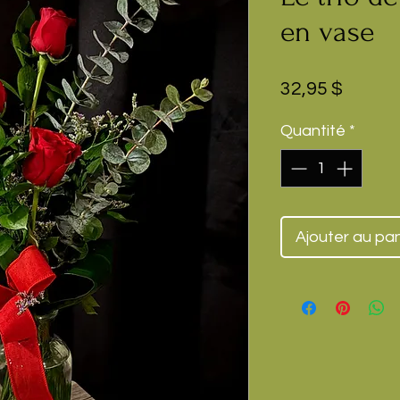
en vase
Prix
32,95 $
Quantité
*
Ajouter au pan