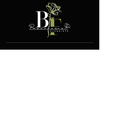
Contact
100, boul. Jutras Est
Victoriaville (Québec) G6P4L5
819.752.9716
info@fleuristebeauchesne.com
Boutique
Liens utiles
Fleurs
Expédition et retours
Plantes
Conditions
Cadeaux
d'utilisation