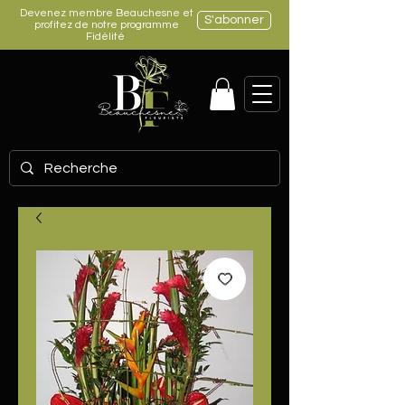
Devenez membre Beauchesne et
S'abonner
profitez de notre programme
Fidélité