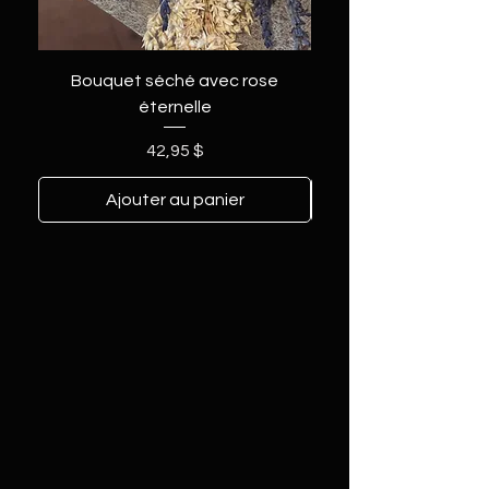
Bouquet séché avec rose
éternelle
Prix
42,95 $
Ajouter au panier